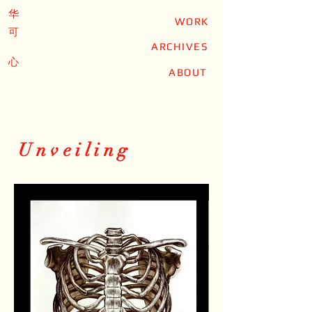
华
WORK
可
ARCHIVES
心
ABOUT
Unveiling